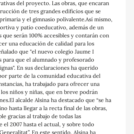
rativas del proyecto. Las obras, que encaran
trucción de tres grandes edificios que se
, primaria y el gimnasio polivalente.Así mismo,
ortiva y patio coeducativo, además de un
es que serán 100% accesibles y contarán con
ecer una educación de calidad para los
eñalado que "el nuevo colegio Jaume I
es para que el alumnado y profesorado
ignas". En sus declaraciones ha querido
por parte de la comunidad educativa del
nstancias, ha trabajado para ofrecer una
los niños y niñas, que en breve podrán
ones.El alcalde Alsina ha destacado que “se ha
o hasta llegar a la recta final de las obras,
e gracias al trabajo de todas las
el 2007 hasta el actual, y sobre todo
Generalitat”. En este sentido, Alsina ha