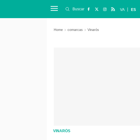
Buscar
VA
ES
Home
comarcas
Vinarós
VINARÓS