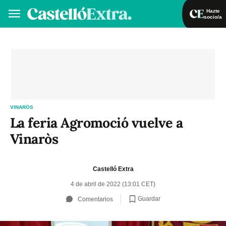
Hazte
socio/a
Hazte socio/a
Iniciar sesión
VA
ES
VINARÓS
La feria Agromoció vuelve a
Vinaròs
Castelló Extra
4 de abril de 2022 (13:01 CET)
Guardar
Comentarios