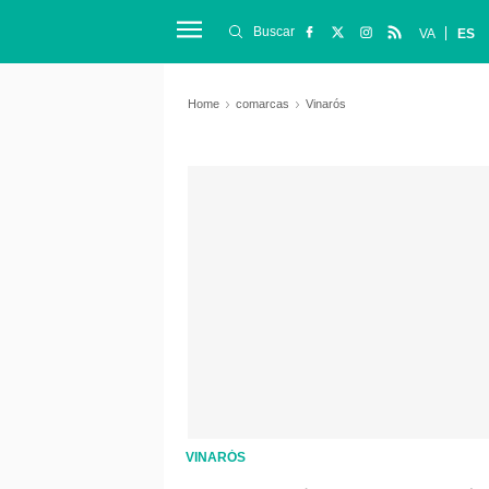
Buscar
VA
ES
Home
comarcas
Vinarós
VINARÓS