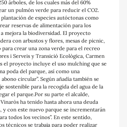
250 árboles, de los cuales más del 60%
ear un pulmón verde para reducir el CO2.
la plantación de especies autóctonas como
crear reservas de alimentación para los
 a mejora la biodiversidad. El proyecto
dera con arbustos y flores, mesas de picnic,
 para crear una zona verde para el recreo
bres i Serveis y Transició Ecològica, Carmen
s el proyecto incluye el uso mulching que se
sma poda del parque, así como una
abono circular”. Según añadía también se
e sostenible para la recogida del agua de la
egar el parque.Por su parte el alcalde,
 “Vinaròs ha tenido hasta ahora una deuda
s, y con este nuevo parque se incrementarán
ra todos los vecinos”. En este sentido,
s técnicos se trabaja para poder realizar