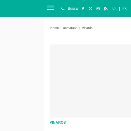
Buscar
VA
ES
Home
comarcas
Vinarós
VINARÓS