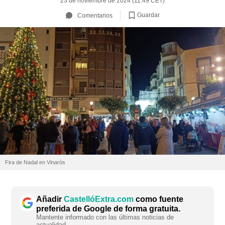
23 de noviembre de 2024 (11:49 CET)
Guardar
Comentarios
Fira de Nadal en Vinaròs
Añadir
CastellóExtra.com
como fuente
preferida de Google de forma gratuita.
Mantente informado con las últimas noticias de
actualidad.