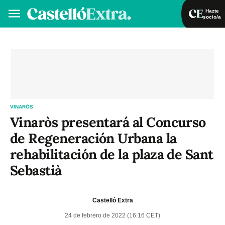
Hazte
socio/a
Hazte socio/a
Iniciar sesión
VA
ES
VINARÓS
Vinaròs presentará al Concurso
de Regeneración Urbana la
rehabilitación de la plaza de Sant
Sebastià
Castelló Extra
24 de febrero de 2022 (16:16 CET)