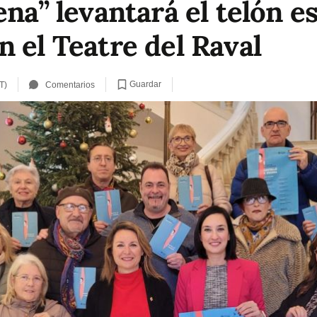
ena” levantará el telón e
 el Teatre del Raval
Guardar
T)
Comentarios