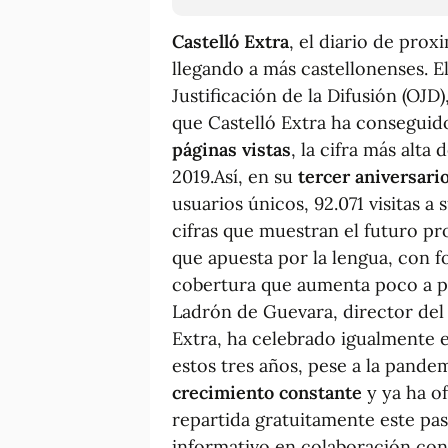
Castelló Extra
, el diario de pro
llegando a más castellonenses. E
Justificación de la Difusión (OJ
que Castelló Extra ha conseguid
páginas vistas
, la cifra más alt
2019.Así, en su
tercer aniversari
usuarios únicos, 92.071 visitas a
cifras que muestran el futuro p
que apuesta por la lengua, con 
cobertura que aumenta poco a po
Ladrón de Guevara, director del
Extra, ha celebrado igualmente 
estos tres años, pese a la pande
crecimiento constante
y ya ha of
repartida gratuitamente este pa
informativo en colaboración con 