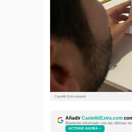
Castelló Extra anuario
Añadir
CastellóExtra.com
como
Mantente informado con las últimas not
ACTIVAR AHORA