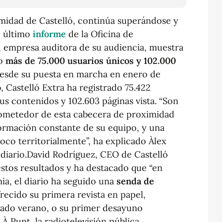
ximidad de Castelló, continúa superándose y
l último
informe
de la Oficina de
D), empresa auditora de su audiencia, muestra
o
más de 75.000 usuarios únicos y 102.000
a desde su puesta en marcha en enero de
o
, Castelló Extra ha registrado 75.422
 sus contenidos y 102.603 páginas vista. “Son
rometedor de esta cabecera de proximidad
formación constante de su equipo, y una
co territorialmente”, ha explicado Àlex
 diario.David Rodríguez, CEO de Castelló
estos resultados y ha destacado que “en
mia, el diario ha seguido una
senda de
recido su primera revista en papel,
sado verano, o su primer desayuno
À Punt, la radiotelevisión pública