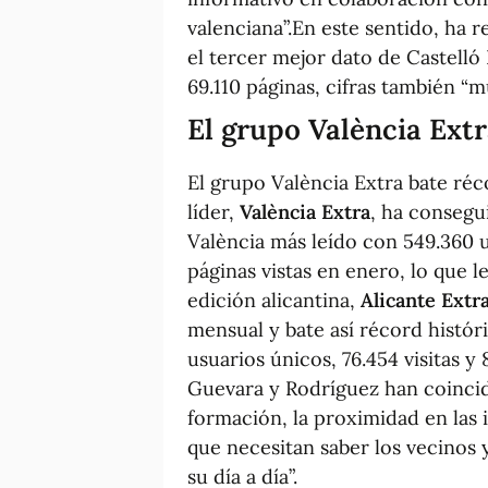
valenciana”.En este sentido, ha 
el tercer mejor dato de Castelló 
69.110 páginas, cifras también “m
El grupo València Ext
El grupo València Extra bate réc
líder,
València Extra
, ha consegu
València más leído con 549.360 us
páginas vistas en enero, lo que 
edición alicantina,
Alicante Extr
mensual y bate así récord histór
usuarios únicos, 76.454 visitas y
Guevara y Rodríguez han coincid
formación, la proximidad en las 
que necesitan saber los vecinos y
su día a día”.