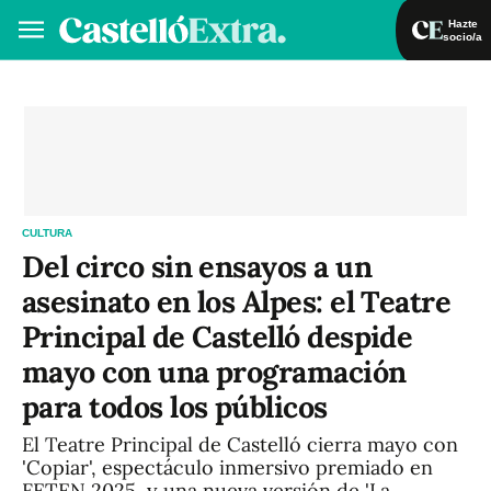
Hazte
socio/a
Hazte socio/a
Iniciar sesión
VA
ES
CULTURA
Del circo sin ensayos a un
asesinato en los Alpes: el Teatre
Principal de Castelló despide
mayo con una programación
para todos los públicos
El Teatre Principal de Castelló cierra mayo con
'Copiar', espectáculo inmersivo premiado en
FETEN 2025, y una nueva versión de 'La