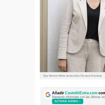
Eloy Moreno-Mérito de las Artes Día de la Provincia
Añadir
CastellóExtra.com
como
Mantente informado con las últimas not
ACTIVAR AHORA