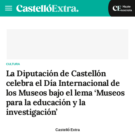
Hazte
socio/a
Hazte socio/a
Iniciar sesión
VA
ES
CULTURA
La Diputación de Castellón
celebra el Día Internacional de
los Museos bajo el lema ‘Museos
para la educación y la
investigación’
Castelló Extra