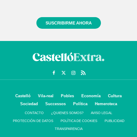
Regístrate gratuitamente y te mantendremos
informado siempre de todo lo que pasa cerca de ti
SUSCRIBIRME AHORA
Castelló
Vila-real
Pobles
Economía
Cultura
Sociedad
Successos
Política
Hemeroteca
CONTACTO
¿QUIENES SOMOS?
AVISO LEGAL
PROTECCIÓN DE DATOS
POLÍTICA DE COOKIES
PUBLICIDAD
TRANSPARENCIA