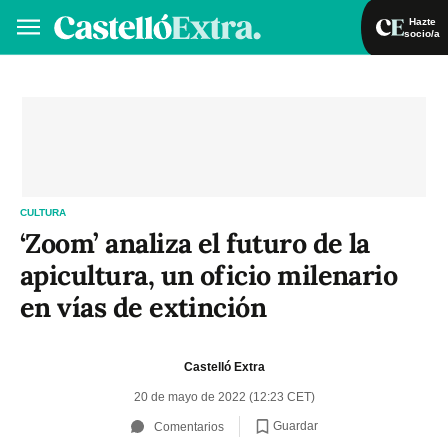
Hazte
socio/a
Hazte socio/a
Iniciar sesión
VA
ES
CULTURA
‘Zoom’ analiza el futuro de la
apicultura, un oficio milenario
en vías de extinción
Castelló Extra
20 de mayo de 2022 (12:23 CET)
Guardar
Comentarios