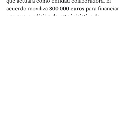
que actuará como entidad colaboradora. El
acuerdo moviliza
800.000 euros
para financiar
una nueva edición de esta iniciativa de
dinamización comercial en la capital.