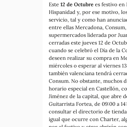
Este
12 de Octubre
es festivo en 
Hispanidad y, por ese motivo, lo
servicio, tal y como han anuncia
entre ellas Mercadona, Consum, 
supermercados liderada por Juan
cerradas este jueves 12 de Octub
cuando se celebró el Día de la C
deseen realizar su compra en M
miércoles o esperar al viernes 13
también valenciana tendrá cerrad
Consum. No obstante, muchos de
horario especial en Castellón, c
Jiménez de la capital, que abre de
Guitarrista Fortea, de 09:00 a 1
consultar el directorio de tiend
igual que ocurre con Charter, a
por el festivo y otras abrirán c