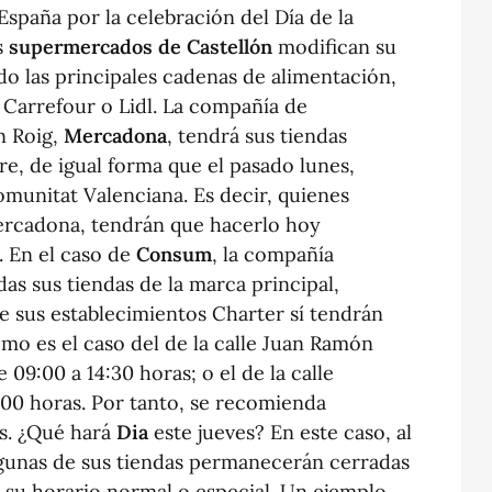
España por la celebración del Día de la
s
supermercados de Castellón
modifican su
do las principales cadenas de alimentación,
Carrefour o Lidl. La compañía de
 Roig,
Mercadona
, tendrá sus tiendas
re, de igual forma que el pasado lunes,
omunitat Valenciana. Es decir, quienes
ercadona, tendrán que hacerlo hoy
. En el caso de
Consum
, la compañía
as sus tiendas de la marca principal,
 sus establecimientos Charter sí tendrán
omo es el caso del de la calle Juan Ramón
 09:00 a 14:30 horas; o el de la calle
4:00 horas. Por tanto, se recomienda
as. ¿Qué hará
Dia
este jueves? En este caso, al
lgunas de sus tiendas permanecerán cerradas
on su horario normal o especial. Un ejemplo