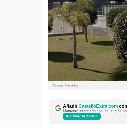
Alcampo Castellon
Añadir
CastellóExtra.com
como
Mantente informado con las últimas not
ACTIVAR AHORA