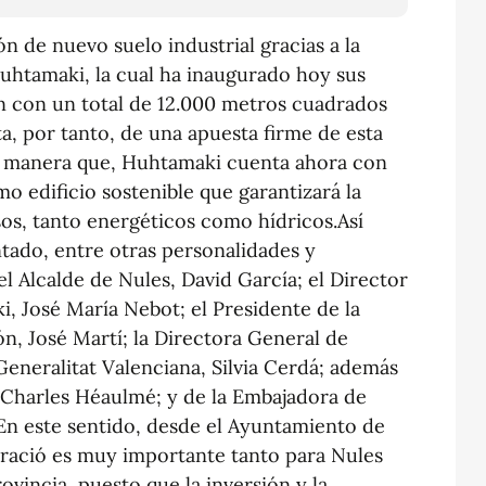
n de nuevo suelo industrial gracias a la
Huhtamaki, la cual ha inaugurado hoy sus
n con un total de 12.000 metros cuadrados
ta, por tanto, de una apuesta firme de esta
De manera que, Huhtamaki cuenta ahora con
 edificio sostenible que garantizará la
rsos, tanto energéticos como hídricos.Así
ntado, entre otras personalidades y
l Alcalde de Nules, David García; el Director
, José María Nebot; el Presidente de la
ón, José Martí; la Directora General de
Generalitat Valenciana, Silvia Cerdá; además
Charles Héaulmé; y de la Embajadora de
.En este sentido, desde el Ayuntamiento de
uració es muy importante tanto para Nules
ovincia, puesto que la inversión y la