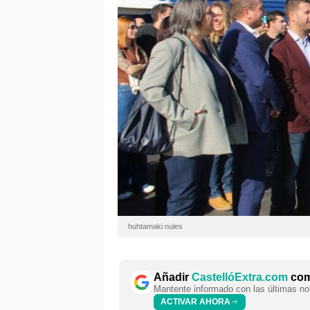
huhtamaki nules
Añadir
CastellóExtra.com
como
Mantente informado con las últimas not
ACTIVAR AHORA