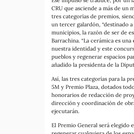
Ese impulso se traduce, por un l
CRU que asciende a más de un mil
tres categorías de premios, sien
un tercer galardón, “destinado 
municipios, la razón de ser de e
Barrachina. “La cerámica es una 
nuestra identidad y este concur
pueblos y regenerar espacios par
añadido la presidenta de la Dipu
Así, las tres categorías para la 
5M y Premio Plaza, dotados todos
honorarios de redacción de proy
dirección y coordinación de obra;
ejecutarán.
El Premio General será elegido 
regenerar cualquiera de los esp