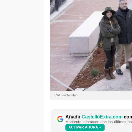
CRU en Montán
Añadir
CastellóExtra.com
como
Mantente informado con las últimas not
ACTIVAR AHORA