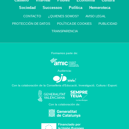
Castelló
Vila-real
Pobles
Economía
Cultura
Sociedad
Successos
Política
Hemeroteca
CONTACTO
¿QUIENES SOMOS?
AVISO LEGAL
PROTECCIÓN DE DATOS
POLÍTICA DE COOKIES
PUBLICIDAD
TRANSPARENCIA
Formamos parte de:
Audiencia:
Con la colaboración de la Conselleria d’Educació, Investigació, Cultura i Esport:
Con la colaboración de: