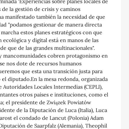
minada 'Experiencias sobre planes locales de
 de la gestión de crisis y caminos
ha manifestado también la necesidad de que
dad "podamos gestionar de manera directa
marcha estos planes estratégicos con que
n ecológica y digital está en manos de las
 de que de las grandes multinacionales".
es y mancomunidades cobren protagonismo en
e se nos dote de recursos humanos
ueremos que esta una transición justa para
o el diputado.En la mesa redonda, organizada
 Autoridades Locales Intermedias (CEPLI),
tantes otros países e instituciones, como el
la; el presidente de Związek Powiatów
idente de la Diputación de Luca (Italia), Luca
tarost el condado de Lancut (Polonia) Adam
 Diputación de Saarpfalz (Alemania), Theophil