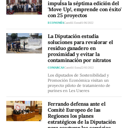
impulsa la séptima edición del
'Move Up!, emprende con éxito'
con 25 proyectos
ECONOMÍA
Castelló Extra
01/06/2022
La Diputación estudia
soluciones para revalorar el
residuo ganadero en
proximidad y evitar la
contaminación por nitratos
COMARCAS
Castelló Extra
22/05/2022
Los diputados de Sostenibilidad y
Promoción Económica visitan un
proyecto piloto de tratamiento de
purines en Les Useres
Ferrando defensa ante el
Comité Europeo de las
Regiones los planes
estratégicos de la Diputación
para asegurar los servicios