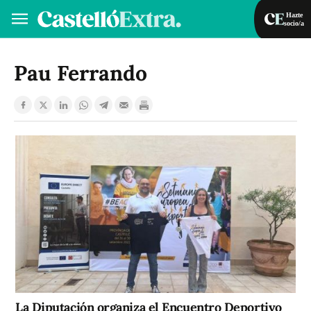
Hazte
socio/a
Hazte socio/a
Iniciar sesión
Pau Ferrando
VA
ES
La Diputación organiza el Encuentro Deportivo