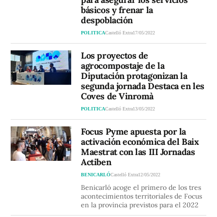
básicos y frenar la
despoblación
POLITICA
Castelló Extra
17/05/2022
Los proyectos de
agrocompostaje de la
Diputación protagonizan la
segunda jornada Destaca en les
Coves de Vinromà
POLITICA
Castelló Extra
13/05/2022
Focus Pyme apuesta por la
activación económica del Baix
Maestrat con las III Jornadas
Actiben
BENICARLÓ
Castelló Extra
12/05/2022
Benicarló acoge el primero de los tres
acontecimientos territoriales de Focus
en la provincia previstos para el 2022