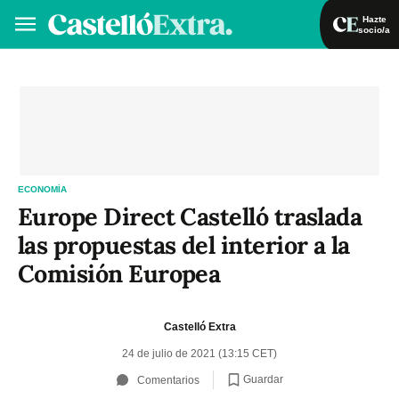
Hazte
socio/a
Hazte socio/a
Iniciar sesión
VA
ES
ECONOMÍA
Europe Direct Castelló traslada
las propuestas del interior a la
Comisión Europea
Castelló Extra
24 de julio de 2021 (13:15 CET)
Guardar
Comentarios