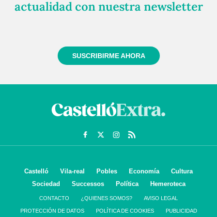
actualidad con nuestra newsletter
Regístrate gratuitamente y te mantendremos
informado siempre de todo lo que pasa cerca de ti
SUSCRIBIRME AHORA
Castelló
Vila-real
Pobles
Economía
Cultura
Sociedad
Successos
Política
Hemeroteca
CONTACTO
¿QUIENES SOMOS?
AVISO LEGAL
PROTECCIÓN DE DATOS
POLÍTICA DE COOKIES
PUBLICIDAD