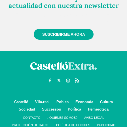
actualidad con nuestra newsletter
Regístrate gratuitamente y te mantendremos
informado siempre de todo lo que pasa cerca de ti
SUSCRIBIRME AHORA
Castelló
Vila-real
Pobles
Economía
Cultura
Sociedad
Successos
Política
Hemeroteca
CONTACTO
¿QUIENES SOMOS?
AVISO LEGAL
PROTECCIÓN DE DATOS
POLÍTICA DE COOKIES
PUBLICIDAD