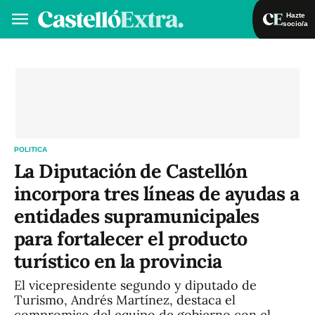
Hazte
socio/a
Hazte socio/a
Iniciar sesión
VA
ES
POLITICA
La Diputación de Castellón
incorpora tres líneas de ayudas a
entidades supramunicipales
para fortalecer el producto
turístico en la provincia
El vicepresidente segundo y diputado de
Turismo, Andrés Martínez, destaca el
compromiso del equipo de gobierno con el