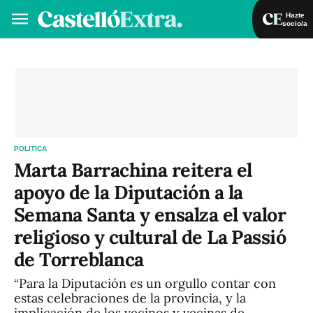
Hazte
socio/a
Hazte socio/a
Iniciar sesión
VA
ES
POLITICA
Marta Barrachina reitera el
apoyo de la Diputación a la
Semana Santa y ensalza el valor
religioso y cultural de La Passió
de Torreblanca
“Para la Diputación es un orgullo contar con
estas celebraciones de la provincia, y la
implicación de los vecinos y vecinas de