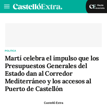
Hazte
socio/a
Hazte socio/a
Iniciar sesión
VA
ES
POLITICA
Martí celebra el impulso que los
Presupuestos Generales del
Estado dan al Corredor
Mediterráneo y los accesos al
Puerto de Castellón
Castelló Extra