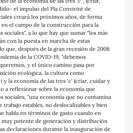
to de la economía de las tres 'c'", (criar,
dido- el impulso del Pla Convivint de
ciales creará los próximos años, de forma
o en el campo de la construcción para la
as sociales", a lo que hay que sumar "los más
án con la puesta en marcha de estas
ado que, después de la gran recesión de 2008
 pandemia de la COVID-19, "debemos
queremos, y el único camino pasa por
nsición ecológica, la cultura como
y la economía de las tres 'c' (criar, cuidar y
ado a reflexionar sobre la economía que
ios sociales, "una economía que no contamina
 trabajo estables, no deslocalizables y bien
se habla en términos de gasto cuando en
 muy potente de generación y distribución
stas declaraciones durante la inauguración de