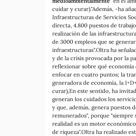
medioambientalmente"
en el ámbi
cuidar y curar)."Además, -ha aña
Infraestructuras de Servicios So
directa, 4.800 puestos de trabaj
realización de las infraestructur
de 3000 empleos que se generar
infraestructuras".Oltra ha señal
y de la crisis provocada por la
reflexionar sobre qué economía 
enfocar en cuatro puntos; la tra
generadora de economía, la I+D+i 
curar),En este sentido, ha invit
generan los cuidados los servic
y que, además, genera puestos de
remunerados", porque "siempre 
realidad es un motor económico
de riqueza".Oltra ha realizado e