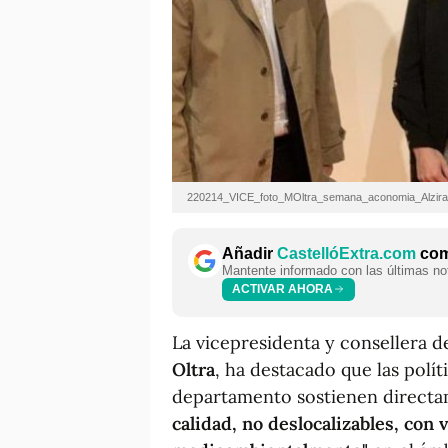
220214_VICE_foto_MOltra_semana_aconomia_Alzira
Añadir
CastellóExtra.com
como
Mantente informado con las últimas not
ACTIVAR AHORA
La vicepresidenta y consellera de
Oltra
, ha destacado que las polít
departamento sostienen direct
calidad, no deslocalizables, con 