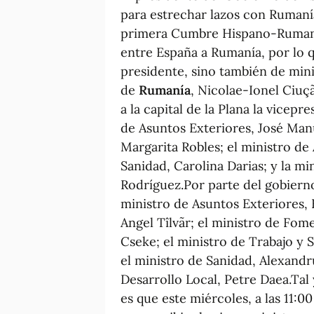
para estrechar lazos con Rumanía
primera Cumbre Hispano-Rumana, 
entre España a Rumanía, por lo q
presidente, sino también de mini
de
Rumanía
, Nicolae-Ionel Ciuç
a la capital de la Plana la vicep
de Asuntos Exteriores, José Manu
Margarita Robles; el ministro de 
Sanidad, Carolina Darias; y la min
Rodríguez.Por parte del gobiern
ministro de Asuntos Exteriores,
Angel Tîlvãr; el ministro de Fome
Cseke; el ministro de Trabajo y 
el ministro de Sanidad, Alexandru
Desarrollo Local, Petre Daea.Ta
es que este miércoles, a las 11: