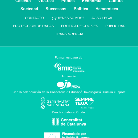
Castelló
Vila-real
Pobles
Economía
Cultura
Sociedad
Successos
Política
Hemeroteca
CONTACTO
¿QUIENES SOMOS?
AVISO LEGAL
PROTECCIÓN DE DATOS
POLÍTICA DE COOKIES
PUBLICIDAD
TRANSPARENCIA
Formamos parte de:
Audiencia:
Con la colaboración de la Conselleria d’Educació, Investigació, Cultura i Esport:
Con la colaboración de: