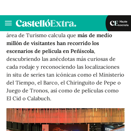
rutas desde su creación, se han llevado a cabo
recreaciones de rodajes en la población y se ha
puesto en valor la marca ‘Peñíscola de cine’ en
todos los eventos promocionales del destino.El
área de Turismo calcula que
más de medio
millón de visitantes han recorrido los
escenarios de película en Peñíscola
,
descubriendo las anécdotas más curiosas de
cada rodaje y reconociendo las localizaciones
in situ de series tan icónicas como el Ministerio
del Tiempo, el Barco, el Chiringuito de Pepe o
Juego de Tronos, así como de películas como
El Cid o Calabuch.