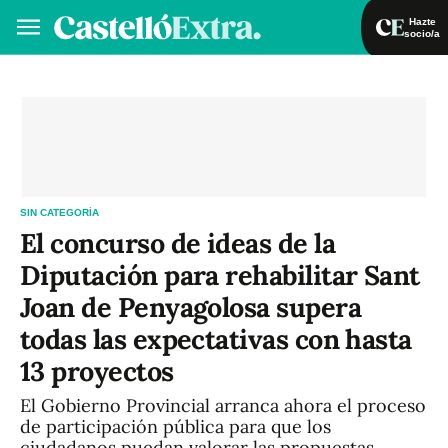
Hazte
socio/a
Hazte socio/a
Iniciar sesión
VA
ES
SIN CATEGORÍA
El concurso de ideas de la
Diputación para rehabilitar Sant
Joan de Penyagolosa supera
todas las expectativas con hasta
13 proyectos
El Gobierno Provincial arranca ahora el proceso
de participación pública para que los
ciudadanos puedan valorar las propuestas