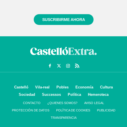
Regístrate gratuitamente y te mantendremos
informado siempre de todo lo que pasa cerca de ti
SUSCRIBIRME AHORA
Castelló
Vila-real
Pobles
Economía
Cultura
Sociedad
Successos
Política
Hemeroteca
CONTACTO
¿QUIENES SOMOS?
AVISO LEGAL
PROTECCIÓN DE DATOS
POLÍTICA DE COOKIES
PUBLICIDAD
TRANSPARENCIA