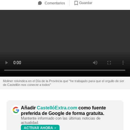
Guardar
Comentarios
Moliner reivindica en el Día de la Provincia que “he trabajado para que el orgullo de ser
de Castellón nos conecte a todos”
Añadir
CastellóExtra.com
como fuente
preferida de Google de forma gratuita.
Mantente informado con las últimas noticias de
actualidad.
ACTIVAR AHORA