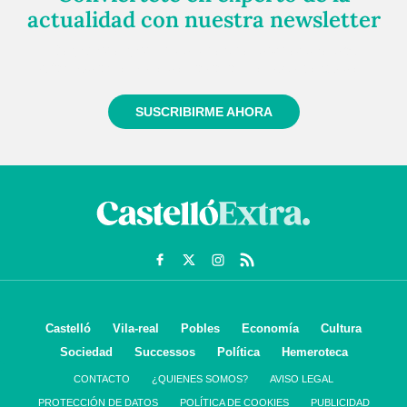
actualidad con nuestra newsletter
Regístrate gratuitamente y te mantendremos
informado siempre de todo lo que pasa cerca de ti
SUSCRIBIRME AHORA
Castelló
Vila-real
Pobles
Economía
Cultura
Sociedad
Successos
Política
Hemeroteca
CONTACTO
¿QUIENES SOMOS?
AVISO LEGAL
PROTECCIÓN DE DATOS
POLÍTICA DE COOKIES
PUBLICIDAD