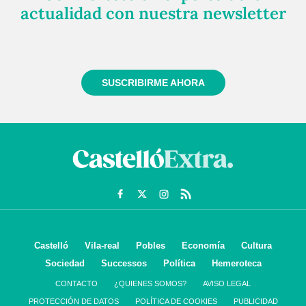
actualidad con nuestra newsletter
Regístrate gratuitamente y te mantendremos
informado siempre de todo lo que pasa cerca de ti
SUSCRIBIRME AHORA
Castelló
Vila-real
Pobles
Economía
Cultura
Sociedad
Successos
Política
Hemeroteca
CONTACTO
¿QUIENES SOMOS?
AVISO LEGAL
PROTECCIÓN DE DATOS
POLÍTICA DE COOKIES
PUBLICIDAD