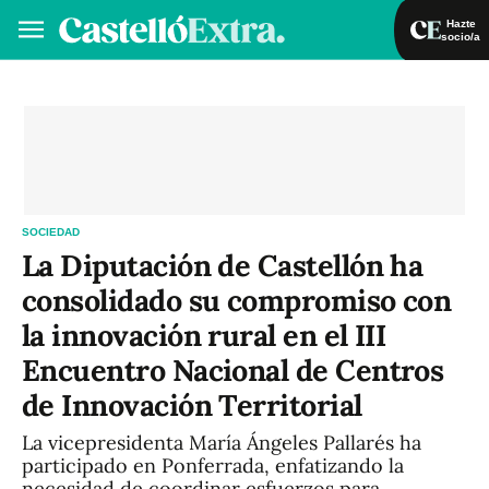
Hazte
socio/a
Hazte socio/a
Iniciar sesión
VA
ES
SOCIEDAD
La Diputación de Castellón ha
consolidado su compromiso con
la innovación rural en el III
Encuentro Nacional de Centros
de Innovación Territorial
La vicepresidenta María Ángeles Pallarés ha
participado en Ponferrada, enfatizando la
necesidad de coordinar esfuerzos para