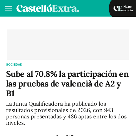
Hazte
socio/a
Hazte socio/a
Iniciar sesión
VA
ES
SOCIEDAD
Sube al 70,8% la participación en
las pruebas de valencià de A2 y
B1
La Junta Qualificadora ha publicado los
resultados provisionales de 2026, con 943
personas presentadas y 486 aptas entre los dos
niveles.