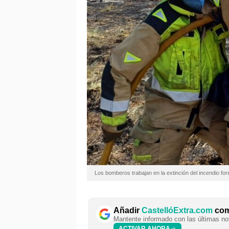
Los bomberos trabajan en la extinción del incendio for
Añadir
CastellóExtra.com
como
Mantente informado con las últimas not
ACTIVAR AHORA