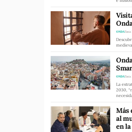
e ilusio
Visit
Onda:
ONDA
Tania
Descubre
medieva
Onda
Smar
ONDA
Tania
La estra
2030, “n
necesida
Más 
al m
en la