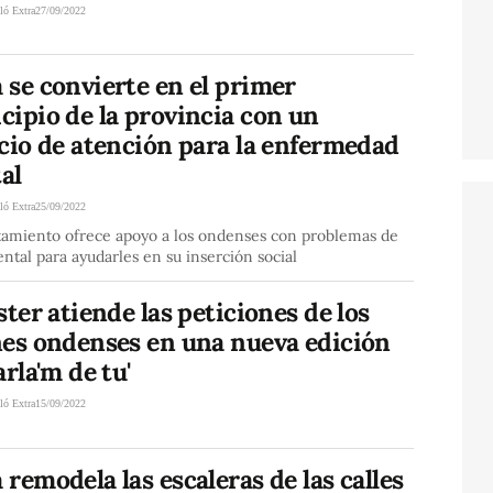
ló Extra
27/09/2022
se convierte en el primer
ipio de la provincia con un
cio de atención para la enfermedad
al
ló Extra
25/09/2022
tamiento ofrece apoyo a los ondenses con problemas de
ntal para ayudarles en su inserción social
ster atiende las peticiones de los
nes ondenses en una nueva edición
arla'm de tu'
ló Extra
15/09/2022
remodela las escaleras de las calles