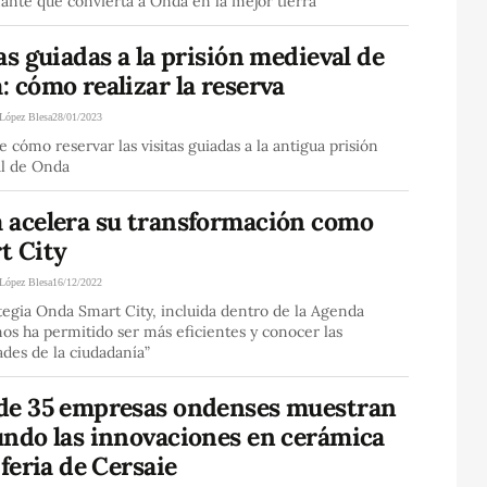
nante que convierta a Onda en la mejor tierra”
as guiadas a la prisión medieval de
 cómo realizar la reserva
 López Blesa
28/01/2023
 cómo reservar las visitas guiadas a la antigua prisión
l de Onda
 acelera su transformación como
t City
 López Blesa
16/12/2022
tegia Onda Smart City, incluida dentro de la Agenda
os ha permitido ser más eficientes y conocer las
des de la ciudadanía”
de 35 empresas ondenses muestran
undo las innovaciones en cerámica
 feria de Cersaie