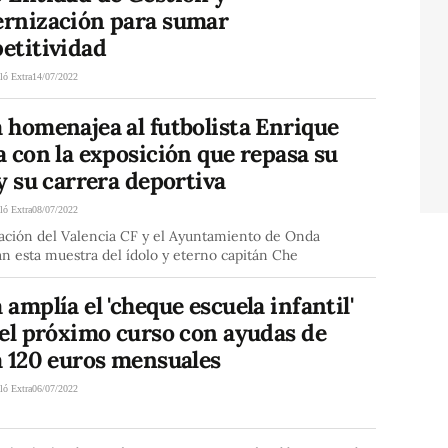
rnización para sumar
etitividad
ló Extra
14/07/2022
 homenajea al futbolista Enrique
 con la exposición que repasa su
y su carrera deportiva
ló Extra
08/07/2022
ación del Valencia CF y el Ayuntamiento de Onda
n esta muestra del ídolo y eterno capitán Che
amplía el 'cheque escuela infantil'
 el próximo curso con ayudas de
a 120 euros mensuales
ló Extra
06/07/2022