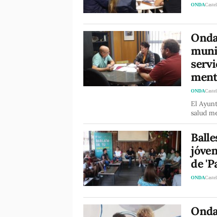
ONDA
Castel
Onda 
munic
servi
ment
ONDA
Castel
El Ayun
salud me
Balle
jóve
de 'P
ONDA
Castel
Onda 