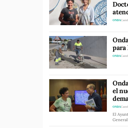
Doct
atend
ONDA
Castel
Onda
para 
ONDA
Castel
Onda 
el nu
dema
ONDA
Castel
El Ayunt
Generali