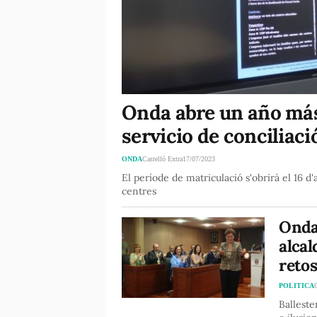
Onda abre un año más 
servicio de conciliaci
ONDA
Castelló Extra
17/07/2023
El període de matriculació s'obrirà el 16 d'
centres
Onda
alcal
retos
POLITICA
Ballest