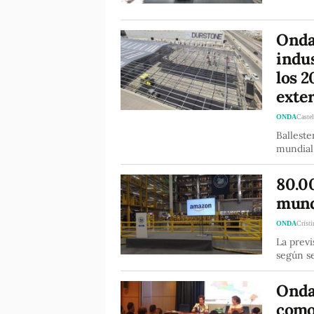
Onda
indu
los 2
exter
ONDA
Castel
Balleste
mundial
80.00
mund
ONDA
Crist
La previ
según se
Onda
como