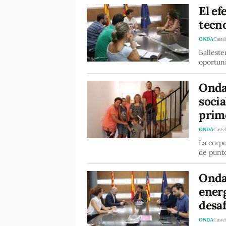
El ef
tecn
ONDA
Castel
Balleste
oportun
Onda 
socia
prime
ONDA
Castel
La corpo
de punt
Onda
energ
desaf
ONDA
Castel