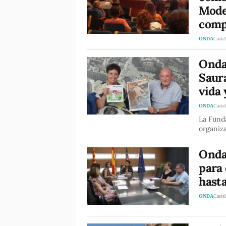
Mode
comp
ONDA
Castel
Onda
Saura
vida 
ONDA
Castel
La Fund
organiza
Onda 
para
hast
ONDA
Castel