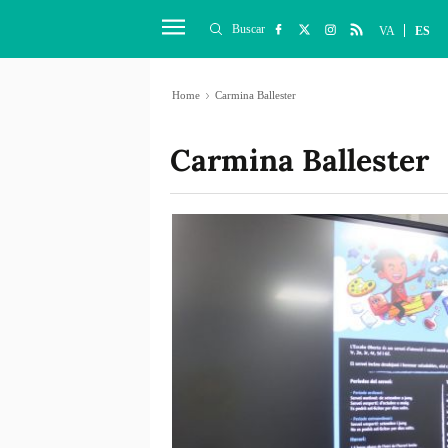
Buscar
VA
ES
Home
Carmina Ballester
Carmina Ballester