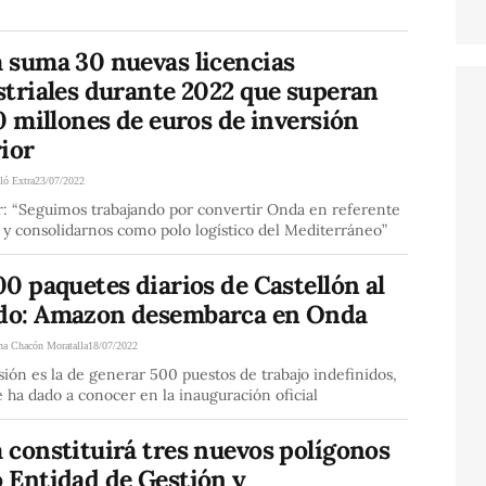
 suma 30 nuevas licencias
striales durante 2022 que superan
0 millones de euros de inversión
ior
ló Extra
23/07/2022
r: “Seguimos trabajando por convertir Onda en referente
 y consolidarnos como polo logístico del Mediterráneo”
0 paquetes diarios de Castellón al
o: Amazon desembarca en Onda
ina Chacón Moratalla
18/07/2022
sión es la de generar 500 puestos de trabajo indefinidos,
 ha dado a conocer en la inauguración oficial
 constituirá tres nuevos polígonos
 Entidad de Gestión y