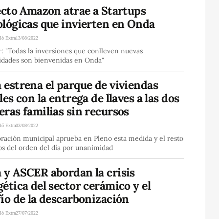
ecto Amazon atrae a Startups
ológicas que invierten en Onda
ló Extra
13/08/2022
r: "Todas la inversiones que conlleven nuevas
idades son bienvenidas en Onda"
estrena el parque de viviendas
les con la entrega de llaves a las dos
ras familias sin recursos
ló Extra
03/08/2022
ración municipal aprueba en Pleno esta medida y el resto
os del orden del día por unanimidad
 y ASCER abordan la crisis
ética del sector cerámico y el
ío de la descarbonización
ló Extra
27/07/2022