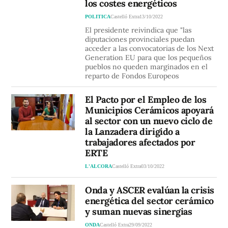
los costes energéticos
POLITICA
Castelló Extra
13/10/2022
El presidente reivindica que "las
diputaciones provinciales puedan
acceder a las convocatorias de los Next
Generation EU para que los pequeños
pueblos no queden marginados en el
reparto de Fondos Europeos
El Pacto por el Empleo de los
Municipios Cerámicos apoyará
al sector con un nuevo ciclo de
la Lanzadera dirigido a
trabajadores afectados por
ERTE
L'ALCORA
Castelló Extra
03/10/2022
Onda y ASCER evalúan la crisis
energética del sector cerámico
y suman nuevas sinergias
ONDA
Castelló Extra
29/09/2022