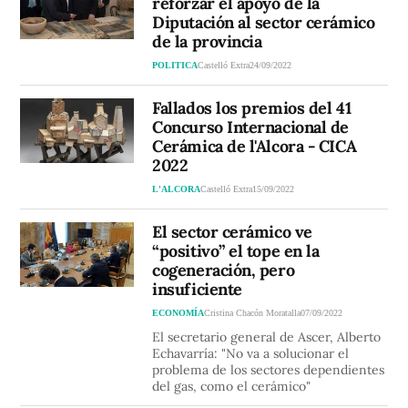
reforzar el apoyo de la
Diputación al sector cerámico
de la provincia
POLITICA
Castelló Extra
24/09/2022
Fallados los premios del 41
Concurso Internacional de
Cerámica de l'Alcora - CICA
2022
L'ALCORA
Castelló Extra
15/09/2022
El sector cerámico ve
“positivo” el tope en la
cogeneración, pero
insuficiente
ECONOMÍA
Cristina Chacón Moratalla
07/09/2022
El secretario general de Ascer, Alberto
Echavarría: "No va a solucionar el
problema de los sectores dependientes
del gas, como el cerámico"