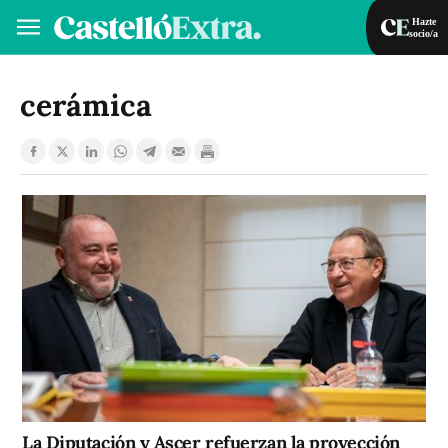
Hazte
socio/a
Hazte socio/a
Iniciar sesión
cerámica
VA
ES
La Diputación y Ascer refuerzan la proyección