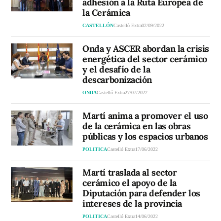
adhesión a la Ruta Europea de
la Cerámica
CASTELLÓN
Castelló Extra
02/09/2022
Onda y ASCER abordan la crisis
energética del sector cerámico
y el desafío de la
descarbonización
ONDA
Castelló Extra
27/07/2022
Martí anima a promover el uso
de la cerámica en las obras
públicas y los espacios urbanos
POLITICA
Castelló Extra
17/06/2022
Martí traslada al sector
cerámico el apoyo de la
Diputación para defender los
intereses de la provincia
POLITICA
Castelló Extra
14/06/2022