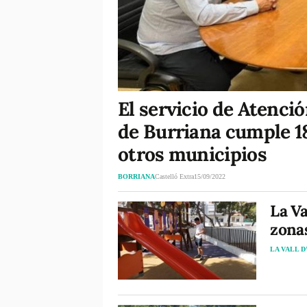
El servicio de Atenció
de Burriana cumple 1
otros municipios
BORRIANA
Castelló Extra
15/09/2022
La Va
zonas
LA VALL D