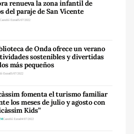
ora renueva la zona infantil de
s del paraje de San Vicente
Castelló Extra
05/07/2022
blioteca de Onda ofrece un verano
tividades sostenibles y divertidas
 los más pequeños
ló Extra
05/07/2022
càssim fomenta el turismo familiar
te los meses de julio y agosto con
icàssim Kids”
IM
Castelló Extra
04/07/2022