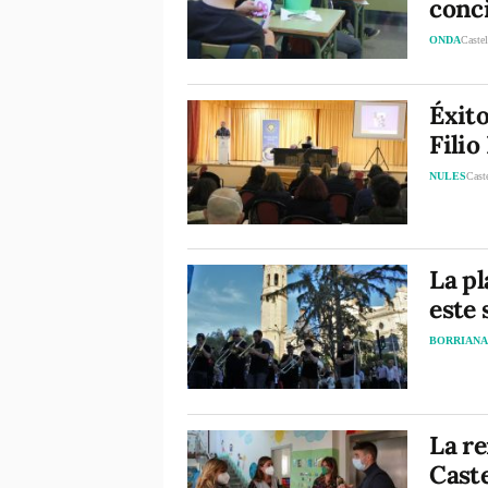
conci
ONDA
Castel
Éxito
Filio
NULES
Cast
La pl
este 
BORRIAN
La r
Caste