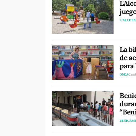
L'Alc
juego
L'ALCORA
La bi
de ac
para
ONDA
Castel
Beni
duran
“Ben
BENICÀSS