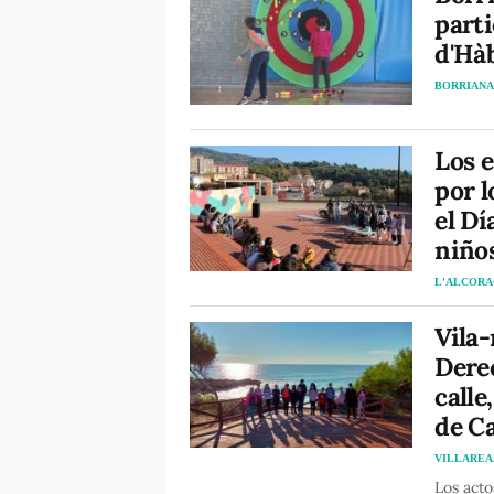
parti
d'Hàb
BORRIAN
Los e
por l
el Dí
niños
L'ALCORA
Vila-
Derec
calle
de C
VILLAREA
Los acto