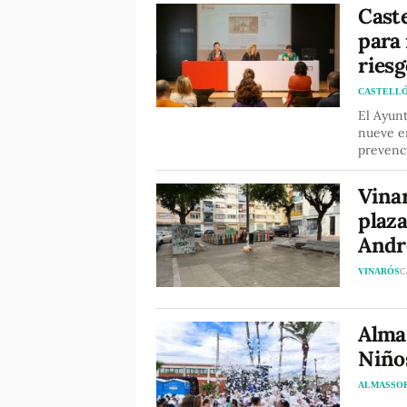
Caste
para 
riesg
CASTELL
El Ayunt
nueve en
prevenc
Vinar
plaza
Andr
VINARÓS
C
Almas
Niño
ALMASSO