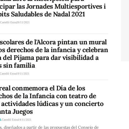
cipar las Jornades Multiesportives i
its Saludables de Nadal 2021
A
Castelló Extra
26/11/2021
scolares de l'Alcora pintan un mural
os derechos de la infancia y celebran
a del Pijama para dar visibilidad a
 sin familia
Castelló Extra
19/11/2021
real conmemora el Día de los
hos de la Infancia con teatro de
, actividades lúdicas y un concierto
anta Juegos
L
Castelló Extra
14/11/2021
s, diseñados a partir de las propuestas del Consejo de