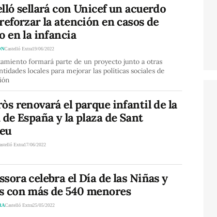
lló sellará con Unicef un acuerdo
reforzar la atención en casos de
o en la infancia
ÓN
Castelló Extra
19/06/2022
amiento formará parte de un proyecto junto a otras
tidades locales para mejorar las políticas sociales de
ión
òs renovará el parque infantil de la
 de España y la plaza de Sant
eu
astelló Extra
17/06/2022
sora celebra el Día de las Niñas y
s con más de 540 menores
RA
Castelló Extra
25/05/2022