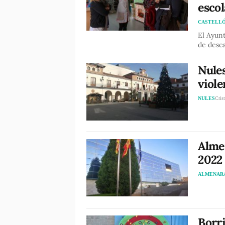
escol
CASTELL
El Ayunt
de desca
Nules
viole
NULES
Cris
Alme
2022
ALMENAR
Borri