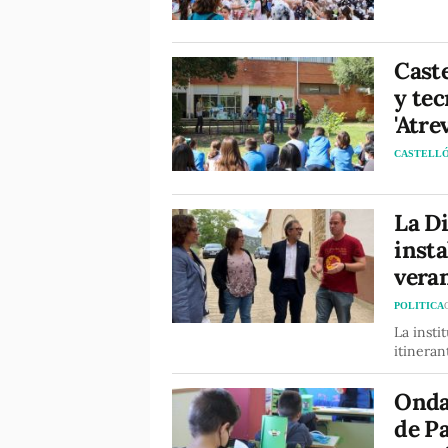
Caste
y tec
'Atre
CASTELL
La Di
insta
vera
POLITICA
La insti
itineran
Onda 
de P