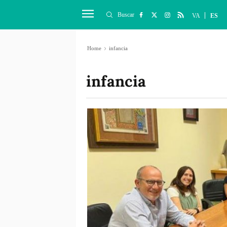
Buscar
VA
ES
Home
infancia
infancia