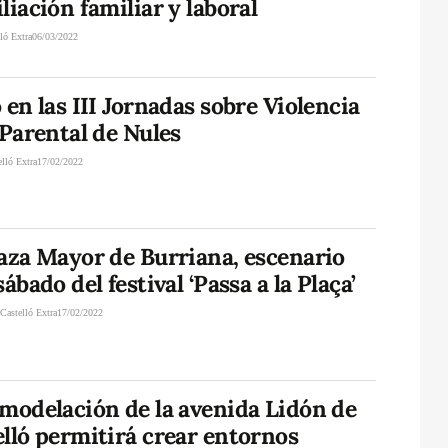
liación familiar y laboral
ló Extra
06/03/2022
 en las III Jornadas sobre Violencia
 Parental de Nules
elló Extra
17/02/2022
aza Mayor de Burriana, escenario
sábado del festival ‘Passa a la Plaça’
A
Castelló Extra
17/02/2022
emodelación de la avenida Lidón de
lló permitirá crear entornos