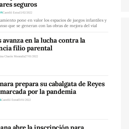
ares seguros
ÓN
Castelló Extra
15/02/2022
amiento pone en valor los espacios de juegos infantiles y
nso que se generan con las obras de mejora del vial
 avanza en la lucha contra la
ncia filio parental
tina Chacón Moratalla
27/01/2022
nara prepara su cabalgata de Reyes
 marcada por la pandemia
A
Castelló Extra
03/01/2022
ana abre la inscripción para