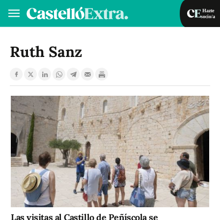
Hazte
socio/a
Hazte socio/a
Iniciar sesión
Ruth Sanz
VA
ES
Las visitas al Castillo de Peñíscola se