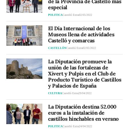
de la Provincia de Castelló más
especial
POLITICA
Castelló Extra
02/05/2022
El Día Internacional de los
Museos llena de actividades
Castelló y comarcas
CASTELLÓN
Castelló Extra
02/05/2022
La Diputación promueve la
unión de las fortalezas de
Xivert y Pulpis en el Club de
Producto Turístico de Castillos
y Palacios de España
CULTURA
Castelló Extra
29/04/2022
La Diputación destina 52.000
euros a la instalación de
castillos hinchables en verano
POLITICA
Castelló Extra
24/04/2022