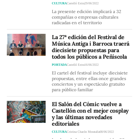
CULTURA
Castelló Extra
29/06/2022
La presente edición implicará a 32
compañías o empresas culturales
radicadas en el territorio
La 27ª edición del Festival de
Música Antiga i Barroca traerá
diecisiete propuestas para
todos los públicos a Peñíscola
PORTADA
Castelló Extra
16/06/2022
El cartel del festival incluye diecisiete
propuestas, entre ellas once grandes
conciertos y un espectáculo gratuito
para público familiar
El Salón del Cómic vuelve a
Castellón con el mejor cosplay
y las últimas novedades
editoriales
CULTURA
Cristina Chacón Moratalla
08/06/2022