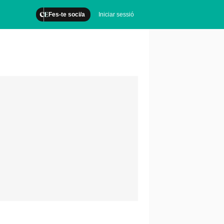
Fes-te soci/a
Iniciar sessió