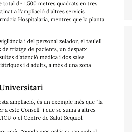
e total de 1.500 metres quadrats en tres
stinat a l'ampliació d'altres servicis
armàcia Hospitalària, mentres que la planta
.
igilància i del personal zelador, el taulell
s de triatge de pacients, un despatx
sultes d'atenció mèdica i dos sales
iàtriques i d'adults, a més d'una zona
Universitari
esta ampliació, és un exemple més que “la
er a este Consell” i que se suma a altres
ICU o el Centre de Salut Sequiol.
mpromís, “queda més palés si cap amb el