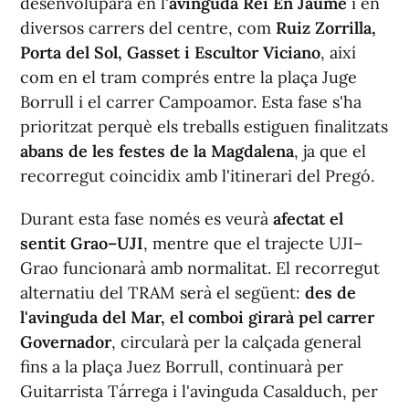
desenvoluparà en l'
avinguda Rei En Jaume
i en
diversos carrers del centre, com
Ruiz Zorrilla,
Porta del Sol, Gasset i Escultor Viciano
, així
com en el tram comprés entre la plaça Juge
Borrull i el carrer Campoamor. Esta fase s'ha
prioritzat perquè els treballs estiguen finalitzats
abans de les festes de la Magdalena
, ja que el
recorregut coincidix amb l'itinerari del Pregó.
Durant esta fase només es veurà
afectat el
sentit Grao–UJI
, mentre que el trajecte UJI–
Grao funcionarà amb normalitat. El recorregut
alternatiu del TRAM serà el següent:
des de
l'avinguda del Mar, el comboi girarà pel carrer
Governador
, circularà per la calçada general
fins a la plaça Juez Borrull, continuarà per
Guitarrista Tárrega i l'avinguda Casalduch, per