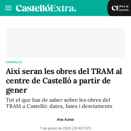
Fes-te
soci/a
Fes-te soci/a
Iniciar sessió
VA
ES
CASTELLÓ
Així seran les obres del TRAM al
centre de Castelló a partir de
gener
Tot el que has de saber sobre les obres del
TRAM a Castelló: dates, fases i desviaments
Ana Aznar
7 de gener de 2026 (18:49 CET)