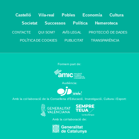
Castelló
Vila-real
Pobles
Economía
Cultura
Societat
Successos
Política
Hemeroteca
CONTACTE
QUI SOM?
AVÍS LEGAL
PROTECCIÓ DE DADES
POLÍTICA DE COOKIES
PUBLICITAT
TRANSPARÈNCIA
Formem part de:
Audiència:
Amb la col·laboració de la Conselleria d’Educació, Investigació, Cultura i Esport:
Amb la col·laboració de: