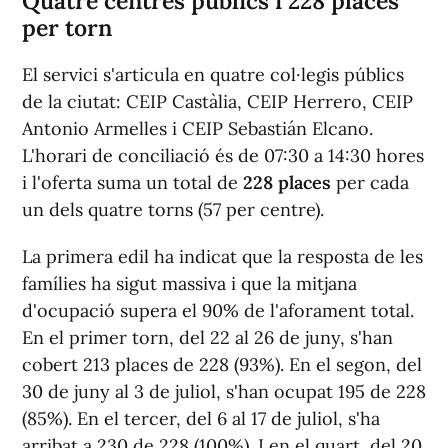
Quatre centres públics i 228 places
per torn
El servici s'articula en quatre col·legis públics
de la ciutat: CEIP Castàlia, CEIP Herrero, CEIP
Antonio Armelles i CEIP Sebastián Elcano.
L'horari de conciliació és de 07:30 a 14:30 hores
i l'oferta suma un total de
228 places
per cada
un dels quatre torns (57 per centre).
La primera edil ha indicat que la resposta de les
famílies ha sigut massiva i que la mitjana
d'ocupació supera el 90% de l'aforament total.
En el primer torn, del 22 al 26 de juny, s'han
cobert 213 places de 228 (93%). En el segon, del
30 de juny al 3 de juliol, s'han ocupat 195 de 228
(85%). En el tercer, del 6 al 17 de juliol, s'ha
arribat a 230 de 228 (100%). I en el quart, del 20