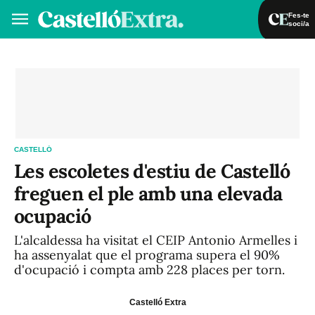
Fes-te
soci/a
Fes-te soci/a
Iniciar sessió
VA
ES
CASTELLÓ
Les escoletes d'estiu de Castelló
freguen el ple amb una elevada
ocupació
L'alcaldessa ha visitat el CEIP Antonio Armelles i
ha assenyalat que el programa supera el 90%
d'ocupació i compta amb 228 places per torn.
Castelló Extra