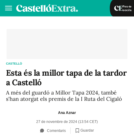
Fes-te
soci/a
Fes-te soci/a
Iniciar sessió
VA
ES
CASTELLÓ
Esta és la millor tapa de la tardor
a Castelló
A més del guardó a Millor Tapa 2024, també
s'han atorgat els premis de la I Ruta del Cigaló
Ana Aznar
27 de novembre de 2024 (13:54 CET)
Guardar
Comentaris