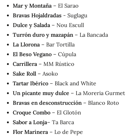
Mar y Montaña
– El Sarao
Bravas Hojaldradas
- Suglagu
Dulce y Salada
– Nou Escull
Turrón duro y mazapán
– La Bancada
La Llorona
– Bar Tortilla
El Beso Vegano
– Cúpula
Carrillera
– MM Rústico
Sake Roll
– Asoko
Tartar Ibérico
– Black and White
Un picante muy dulce
– La Moreria Gurmet
Bravas en desconstrucción
– Blanco Roto
Croque Combo
– El Glotón
Sabor a Lonja
– Ta Barca
Flor Marinera
– Lo de Pepe