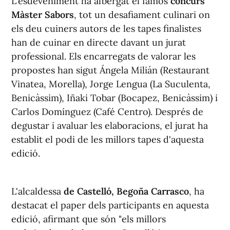
L'esdeveniment ha albergat el famós
concurs
Màster Sabors
, tot un desafiament culinari on
els deu cuiners autors de les tapes finalistes
han de cuinar en directe davant un jurat
professional. Els encarregats de valorar les
propostes han sigut Ángela Milián (Restaurant
Vinatea, Morella), Jorge Lengua (La Suculenta,
Benicàssim), Iñaki Tobar (Bocapez, Benicàssim) i
Carlos Domínguez (Café Centro). Després de
degustar i avaluar les elaboracions, el jurat ha
establit el podi de les millors tapes d'aquesta
edició.
L'alcaldessa
de Castelló, Begoña Carrasco
, ha
destacat el paper dels participants en aquesta
edició, afirmant que són "els millors