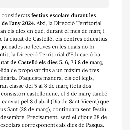
n considerats
festius escolars durant les
 de l'any 2024
. Així, la Direcció Territorial
an els dies en què, durant el mes de març i
e la ciutat de Castelló, els centres educatius
 jornades no lectives en les quals no hi
ntit, la Direcció Territorial d'Educació ha
utat de Castelló els dies 5, 6, 7 i 8 de març
,
lida de proposar fins a un màxim de tres
dinària. D'aquesta manera, els col·legis,
iran classe del 5 al 8 de març (tots dos
l consistori castellonenc, el 8 de març també
a canviat pel 8 d'abril (Dia de Sant Vicent) que
ous Sant (28 de març), continuarà sent festiu,
 desembre. Precisament, serà el dijous 28 de
 escolars corresponents als dies de Pasqua.