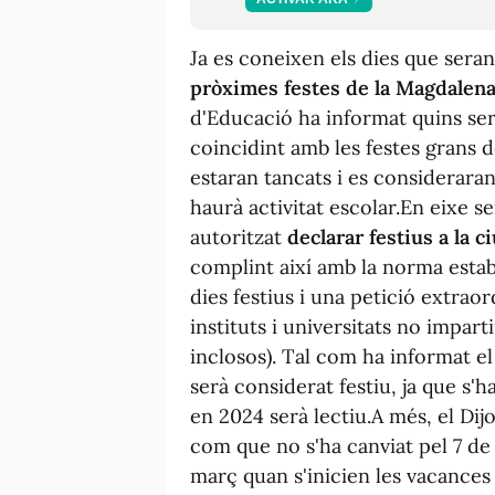
Ja es coneixen els dies que sera
pròximes festes de la Magdalena
d'Educació ha informat quins ser
coincidint amb les festes grans d
estaran tancats i es consideraran
haurà activitat escolar.En eixe se
autoritzat
declarar festius a la ci
complint així amb la norma estab
dies festius i una petició extraor
instituts i universitats no impart
inclosos). Tal com ha informat e
serà considerat festiu, ja que s'h
en 2024 serà lectiu.A més, el Dij
com que no s'ha canviat pel 7 de
març quan s'inicien les vacances