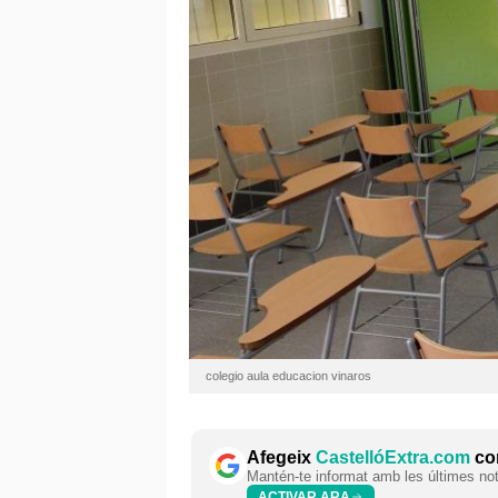
colegio aula educacion vinaros
Afegeix
CastellóExtra.com
com
Mantén-te informat amb les últimes notí
ACTIVAR ARA