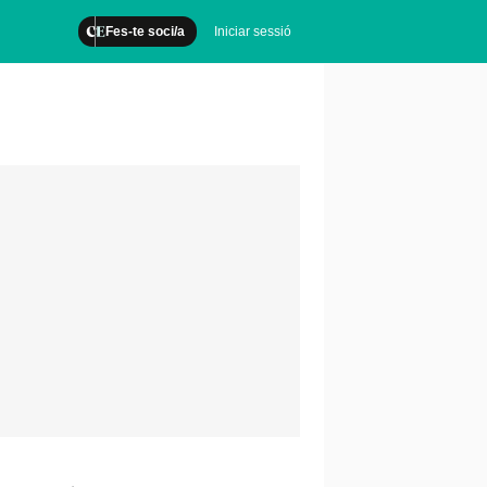
Fes-te soci/a
Iniciar sessió