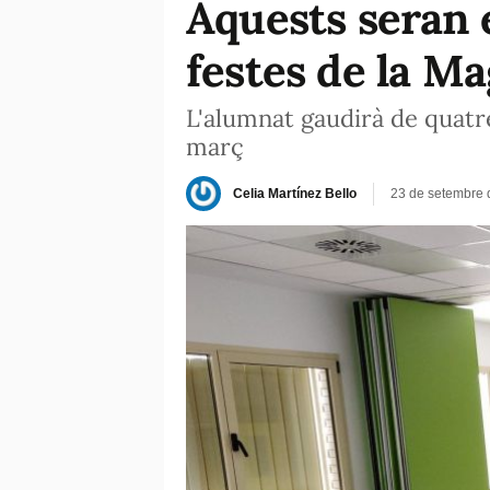
Aquests seran e
festes de la M
L'alumnat gaudirà de quatre 
març
Celia Martínez Bello
23 de setembre 