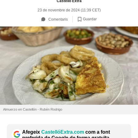
Castelló Extra
23 de novembre de 2024 (11:39 CET)
Guardar
Comentaris
Almuerzo en Castellón - Rubén Rodrigo
Afegeix
CastellóExtra.com
com a font
preferida de Google de forma gratuïta.