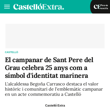
Fes-te
soci/a
Fes-te soci/a
Iniciar sessió
VA
ES
CASTELLÓ
El campanar de Sant Pere del
Grau celebra 25 anys com a
símbol d'identitat marinera
L'alcaldessa Begoña Carrasco destaca el valor
històric i comunitari de l'emblemàtic campanar
en un acte commemoratiu a Castelló
Castelló Extra