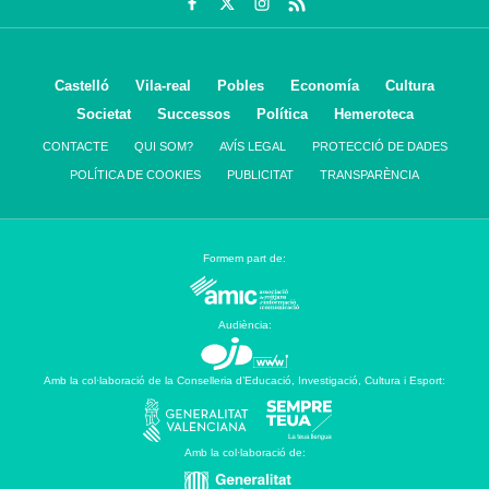
Castelló
Vila-real
Pobles
Economía
Cultura
Societat
Successos
Política
Hemeroteca
CONTACTE
QUI SOM?
AVÍS LEGAL
PROTECCIÓ DE DADES
POLÍTICA DE COOKIES
PUBLICITAT
TRANSPARÈNCIA
Formem part de:
Audiència:
Amb la col·laboració de la Conselleria d’Educació, Investigació, Cultura i Esport:
Amb la col·laboració de: