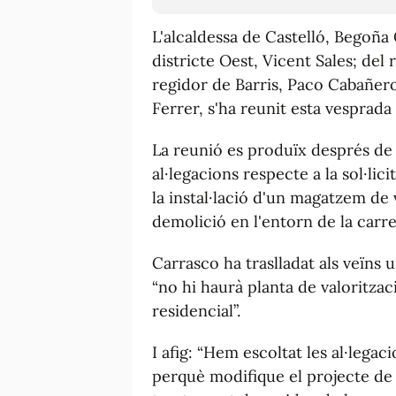
L'alcaldessa de Castelló, Begoñ
districte Oest, Vicent Sales; del
regidor de Barris, Paco Cabañero;
Ferrer, s'ha reunit esta vesprada
La reunió es produïx després de f
al·legacions respecte a la sol·lic
la instal·lació d'un magatzem de 
demolició en l'entorn de la carre
Carrasco ha traslladat als veïns u
“no hi haurà planta de valoritzac
residencial”.
I afig: “Hem escoltat les al·lega
perquè modifique el projecte de 