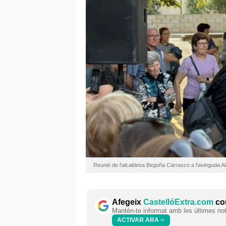
Reunió de l'alcaldesa Begoña Carrasco a l'avinguda A
Afegeix
CastellóExtra.com
com
Mantén-te informat amb les últimes notí
ACTIVAR ARA