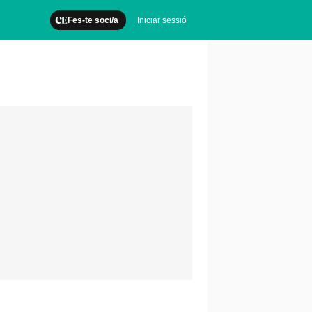
Fes-te soci/a
Iniciar sessió