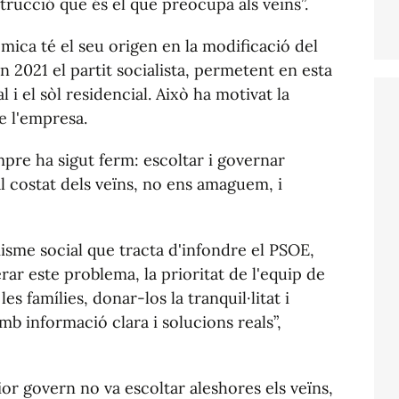
trucció que és el que preocupa als veïns”.
mica té el seu origen en la modificació del
 2021 el partit socialista, permetent en esta
l i el sòl residencial. Això ha motivat la
de l'empresa.
pre ha sigut ferm: escoltar i governar
l costat dels veïns, no ens amaguem, i
misme social que tracta d'infondre el PSOE,
rar este problema, la prioritat de l'equip de
s famílies, donar-los la tranquil·litat i
b informació clara i solucions reals”,
or govern no va escoltar aleshores els veïns,