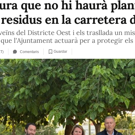
ura que no hi haurà plan
 residus en la carretera 
eïns del Districte Oest i els trasllada un miss
que l'Ajuntament actuarà per a protegir els
Guardar
ET)
Comentaris