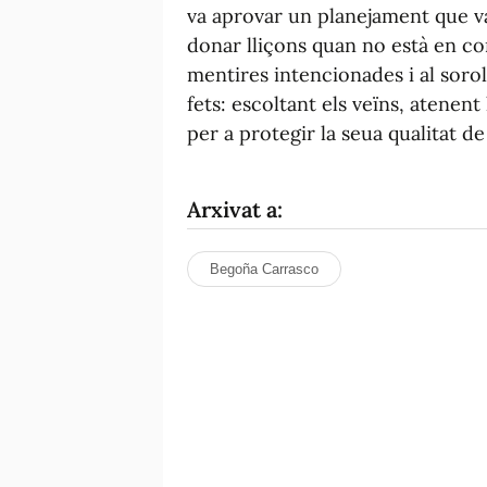
va aprovar un planejament que va 
donar lliçons quan no està en con
mentires intencionades i al soro
fets: escoltant els veïns, atenent
per a protegir la seua qualitat de 
Arxivat a:
Begoña Carrasco