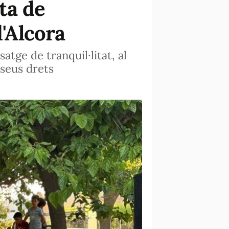
ta de
d'Alcora
atge de tranquil·litat, al
 seus drets