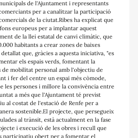
municipals de l'Ajuntament i representants
comerciants per a canalitzar la participació
omercials de la ciutat.Ribes ha explicat que
e fons europeus per a implantar aquest
ent de la llei estatal de canvi climàtic, que
0.000 habitants a crear zones de baixes
detallat que, gràcies a aquesta iniciativa, "es
entar els espais verds, fomentant la
es de mobilitat personal amb l'objectiu de
nt i fer del centre un espai més còmode,
 de les persones i millore la convivència entre
puntat a més que l'Ajuntament té previst
u al costat de l'estació de Renfe per a
 manera sostenible.El projecte, que persegueix
lades al trànsit, està actualment en la fase
ojecte i execució de les obres i recull que
participatiu obert per a fomentar el