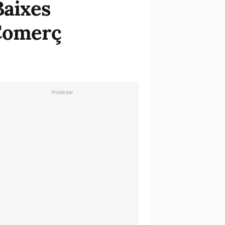
Baixes
 Comerç