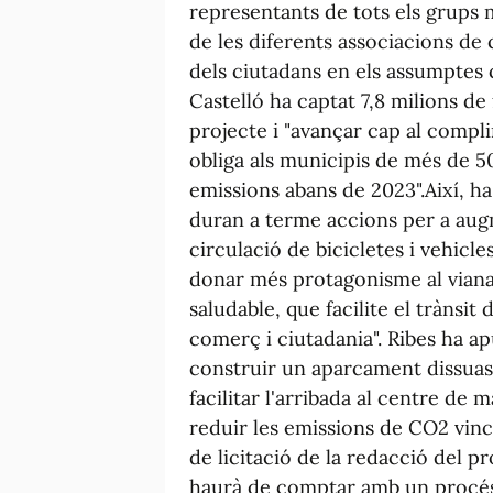
representants de tots els grups 
de les diferents associacions de 
dels ciutadans en els assumptes c
Castelló ha captat 7,8 milions d
projecte i "avançar cap al complim
obliga als municipis de més de 5
emissions abans de 2023".Així, ha 
duran a terme accions per a augm
circulació de bicicletes i vehicl
donar més protagonisme al viana
saludable, que facilite el trànsit
comerç i ciutadania". Ribes ha a
construir un aparcament dissuasi
facilitar l'arribada al centre de
reduir les emissions de CO2 vincu
de licitació de la redacció del pr
haurà de comptar amb un procés 