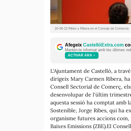
20-06-22 Ribes y Ribera en el Consejo de Comercio
Afegeix
CastellóExtra.com
com
Mantén-te informat amb les últimes notí
ACTIVAR ARA
L'Ajuntament de Castelló, a trav
dirigeix Mary Carmen Ribera, ha d
Consell Sectorial de Comerç, els 
desenvolupar de l'últim trimestre
aquesta sessió ha comptat amb la
Sostenible, Jorge Ribes, qui ha e
organisme futures accions com, 
Baixes Emissions (ZBE).El Consel