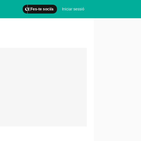
Fes-te soci/a
Iniciar sessió