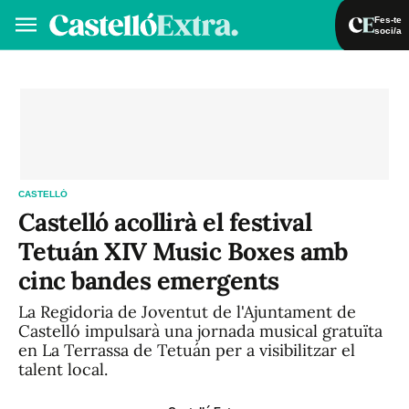
Fes-te
soci/a
Fes-te soci/a
Iniciar sessió
VA
ES
CASTELLÓ
Castelló acollirà el festival
Tetuán XIV Music Boxes amb
cinc bandes emergents
La Regidoria de Joventut de l'Ajuntament de
Castelló impulsarà una jornada musical gratuïta
en La Terrassa de Tetuán per a visibilitzar el
talent local.