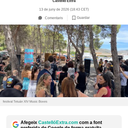
Castelló Extra
13 de juny de 2026 (18:43 CET)
Guardar
Comentaris
festival Tetuán XIV Music Boxes
Afegeix
CastellóExtra.com
com a font
preferida de Google de forma gratuïta.