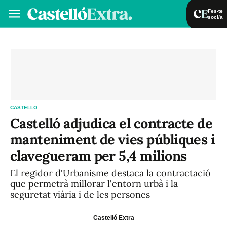
Fes-te
soci/a
Fes-te soci/a
Iniciar sessió
VA
ES
CASTELLÓ
Castelló adjudica el contracte de
manteniment de vies públiques i
clavegueram per 5,4 milions
El regidor d'Urbanisme destaca la contractació
que permetrà millorar l'entorn urbà i la
seguretat viària i de les persones
Castelló Extra