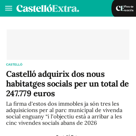
Fes-te
soci/a
Fes-te soci/a
Iniciar sessió
VA
ES
CASTELLÓ
Castelló adquirix dos nous
habitatges socials per un total de
247.779 euros
La firma d'estos dos immobles ja són tres les
adquisicions per al parc municipal de vivenda
social enguany “i l'objectiu està a arribar a les
cinc vivendes socials abans de 2026