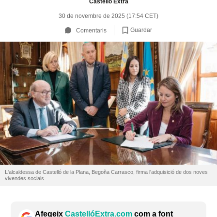
Castelló Extra
30 de novembre de 2025 (17:54 CET)
Guardar
Comentaris
L'alcaldessa de Castelló de la Plana, Begoña Carrasco, firma l'adquisició de dos noves
vivendes socials
Afegeix
CastellóExtra.com
com a font